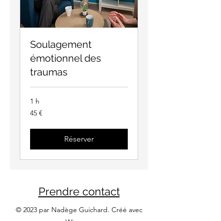
Soulagement
émotionnel des
traumas
1 h
45
45 €
euros
Réserver
Prendre contact
© 2023 par Nadège Guichard. Créé avec