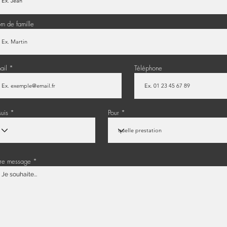
m de famille
ail
Téléphone
suis
Pour
tre message